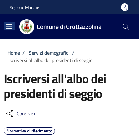
Salta al contenuto principale
Skip to footer content
Regione Marche
Comune di Grottazzolina
Briciole di pane
Home
/
Servizi demografici
/
Iscriversi all'albo dei presidenti di seggio
Iscriversi all'albo dei
presidenti di seggio
Condividi
Normativa di riferimento