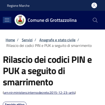
Salta al contenuto principale
Skip to footer content
Regione Marche
Comune di Grottazzolina
Briciole di pane
Home
/
Servizi
/
Anagrafe e stato civile
/
Rilascio dei codici PIN e PUK a seguito di smarrimento
Rilascio dei codici PIN e
PUK a seguito di
smarrimento
(
urn:nir:ministero.interno:decreto:2015-12-23~art4
)
Servizio attivo