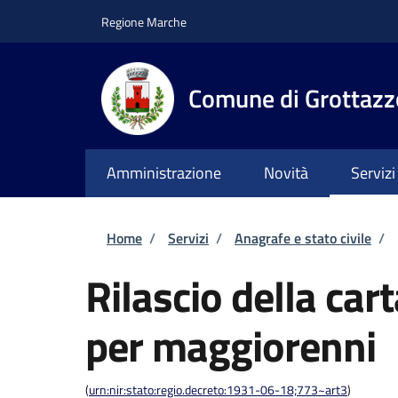
Salta al contenuto principale
Skip to footer content
Regione Marche
Comune di Grottazz
Amministrazione
Novità
Servizi
Briciole di pane
Home
/
Servizi
/
Anagrafe e stato civile
/
Rilascio della car
per maggiorenni
(
urn:nir:stato:regio.decreto:1931-06-18;773~art3
)