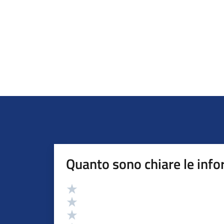
Quanto sono chiare le info
Valutazione
Valuta 5 stelle su 5
Valuta 4 stelle su 5
Valuta 3 stelle su 5