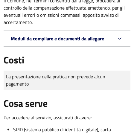
Il Comune, nei termini consentiti dalla legge, procederà al
controllo della compensazione effettuata emettendo, per gli
eventuali errori o omissioni commessi, apposito avviso di
accertamento.
Moduli da compilare e documenti da allegare
Costi
Tipo di pagamento
Importo
La presentazione della pratica non prevede alcun
pagamento
Cosa serve
Per accedere al servizio, assicurati di avere:
SPID (sistema pubblico di identità digitale), carta