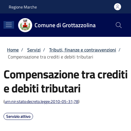
Salta al contenuto principale
Skip to footer content
Regione Marche
Comune di Grottazzolina
Briciole di pane
Home
/
Servizi
/
Tributi, finanze e contravvenzioni
/
Compensazione tra crediti e debiti tributari
Compensazione tra crediti
e debiti tributari
(
urn:nir:stato:decreto.legge:2010-05-31;78
)
Servizio attivo