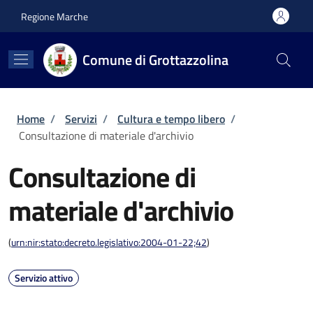
Salta al contenuto principale
Skip to footer content
Regione Marche
Comune di Grottazzolina
Briciole di pane
Home
/
Servizi
/
Cultura e tempo libero
/
Consultazione di materiale d'archivio
Consultazione di
materiale d'archivio
(
urn:nir:stato:decreto.legislativo:2004-01-22;42
)
Servizio attivo