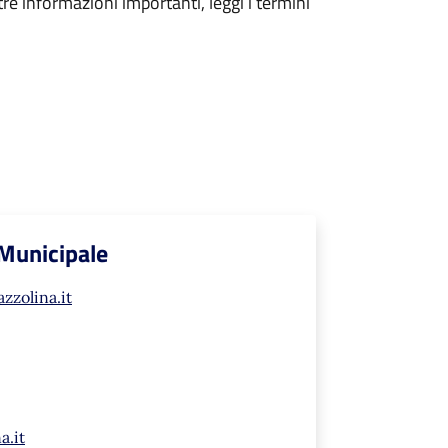
tre informazioni importanti, leggi i termini
 Municipale
zzolina.it
a.it