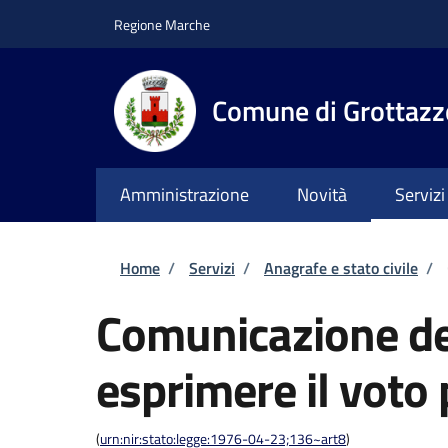
Salta al contenuto principale
Skip to footer content
Regione Marche
Comune di Grottazz
Amministrazione
Novità
Servizi
Briciole di pane
Home
/
Servizi
/
Anagrafe e stato civile
/
Comunicazione del
esprimere il voto 
(
urn:nir:stato:legge:1976-04-23;136~art8
)