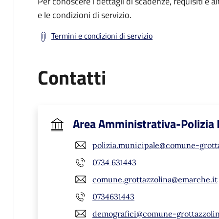
Per conoscere i dettagli di scadenze, requisiti e al
e le condizioni di servizio.
Termini e condizioni di servizio
Contatti
Area Amministrativa-Polizia
polizia.municipale@comune-grotta
0734 631443
comune.grottazzolina@emarche.it
0734631443
demografici@comune-grottazzolin