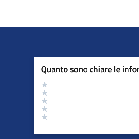
Quanto sono chiare le info
Valutazione
Valuta 5 stelle su 5
Valuta 4 stelle su 5
Valuta 3 stelle su 5
Valuta 2 stelle su 5
Valuta 1 stelle su 5