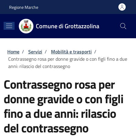
Salta al contenuto principale
Skip to footer content
Regione Marche
Comune di Grottazzolina
Briciole di pane
Home
/
Servizi
/
Mobilità e trasporti
/
Contrassegno rosa per donne gravide o con figli fino a due
anni: rilascio del contrassegno
Contrassegno rosa per
donne gravide o con figli
fino a due anni: rilascio
del contrassegno