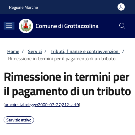
Salta al contenuto principale
Skip to footer content
Regione Marche
Comune di Grottazzolina
Briciole di pane
Home
/
Servizi
/
Tributi, finanze e contravvenzioni
/
Rimessione in termini per il pagamento di un tributo
Rimessione in termini per
il pagamento di un tributo
(
urn:nir:stato:legge:2000-07-27;212~art9
)
Servizio attivo