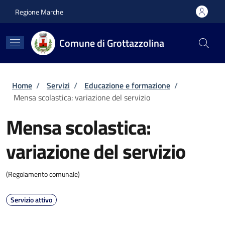
Salta al contenuto principale
Skip to footer content
Regione Marche
Comune di Grottazzolina
Briciole di pane
Home
/
Servizi
/
Educazione e formazione
/
Mensa scolastica: variazione del servizio
Mensa scolastica:
variazione del servizio
(Regolamento comunale)
Servizio attivo