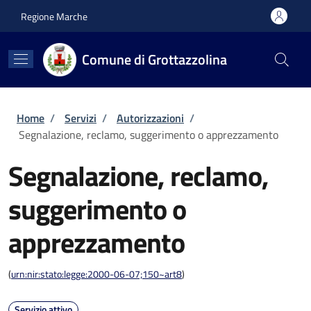
Salta al contenuto principale
Skip to footer content
Regione Marche
Comune di Grottazzolina
Briciole di pane
Home
/
Servizi
/
Autorizzazioni
/
Segnalazione, reclamo, suggerimento o apprezzamento
Segnalazione, reclamo,
suggerimento o
apprezzamento
(
urn:nir:stato:legge:2000-06-07;150~art8
)
Servizio attivo