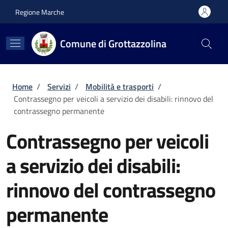
Salta al contenuto principale
Skip to footer content
Regione Marche
Comune di Grottazzolina
Briciole di pane
Home
/
Servizi
/
Mobilità e trasporti
/
Contrassegno per veicoli a servizio dei disabili: rinnovo del
contrassegno permanente
Contrassegno per veicoli
a servizio dei disabili:
rinnovo del contrassegno
permanente