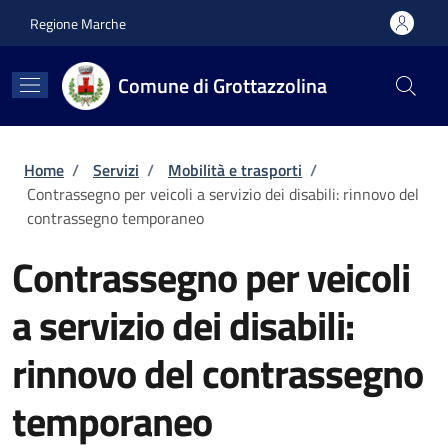
Salta al contenuto principale
Skip to footer content
Regione Marche
Comune di Grottazzolina
Briciole di pane
Home
/
Servizi
/
Mobilità e trasporti
/
Contrassegno per veicoli a servizio dei disabili: rinnovo del
contrassegno temporaneo
Contrassegno per veicoli
a servizio dei disabili:
rinnovo del contrassegno
temporaneo