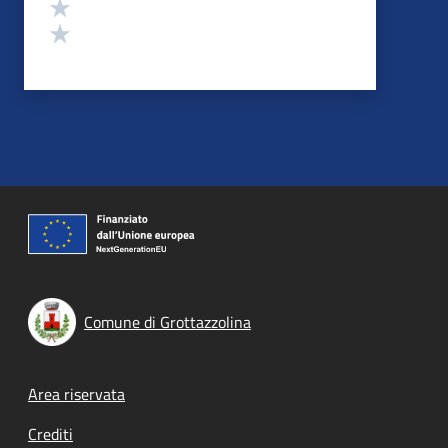
Valuta 2 stelle su 5
Valuta 1 stelle su 5
Comune di Grottazzolina
Footer menu
Area riservata
Crediti