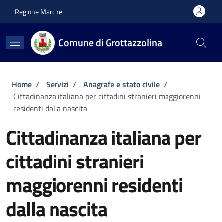
Salta al contenuto principale
Skip to footer content
Regione Marche
Comune di Grottazzolina
Briciole di pane
Home
/
Servizi
/
Anagrafe e stato civile
/
Cittadinanza italiana per cittadini stranieri maggiorenni
residenti dalla nascita
Cittadinanza italiana per
cittadini stranieri
maggiorenni residenti
dalla nascita