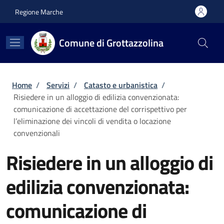
Salta al contenuto principale
Skip to footer content
Regione Marche
Comune di Grottazzolina
Briciole di pane
Home
/
Servizi
/
Catasto e urbanistica
/
Risiedere in un alloggio di edilizia convenzionata:
comunicazione di accettazione del corrispettivo per
l’eliminazione dei vincoli di vendita o locazione
convenzionali
Risiedere in un alloggio di
edilizia convenzionata:
comunicazione di