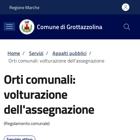
Salta al contenuto principale
Skip to footer content
Regione Marche
Comune di Grottazzolina
Briciole di pane
Home
/
Servizi
/
Appalti pubblici
/
Orti comunali: volturazione dell'assegnazione
Orti comunali:
volturazione
dell'assegnazione
(Regolamento comunale)
Servizio attivo