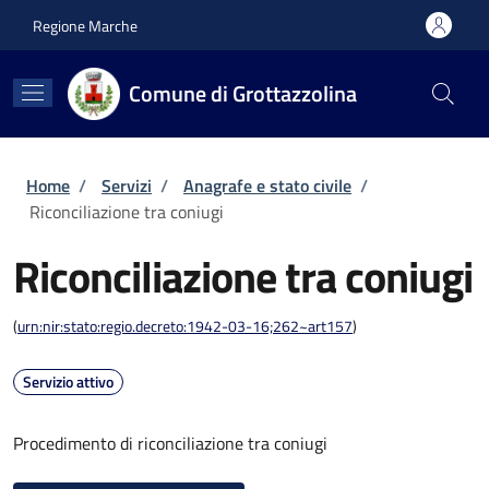
Salta al contenuto principale
Skip to footer content
Regione Marche
Comune di Grottazzolina
Briciole di pane
Home
/
Servizi
/
Anagrafe e stato civile
/
Riconciliazione tra coniugi
Riconciliazione tra coniugi
(
urn:nir:stato:regio.decreto:1942-03-16;262~art157
)
Servizio attivo
Procedimento di riconciliazione tra coniugi