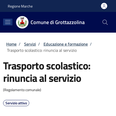
Salta al contenuto principale
Skip to footer content
Regione Marche
Comune di Grottazzolina
Briciole di pane
Home
/
Servizi
/
Educazione e formazione
/
Trasporto scolastico: rinuncia al servizio
Trasporto scolastico:
rinuncia al servizio
(Regolamento comunale)
Servizio attivo